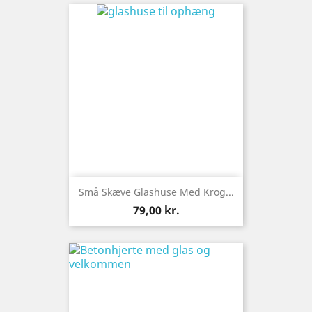
Små Skæve Glashuse Med Krog...
Pris
79,00 kr.