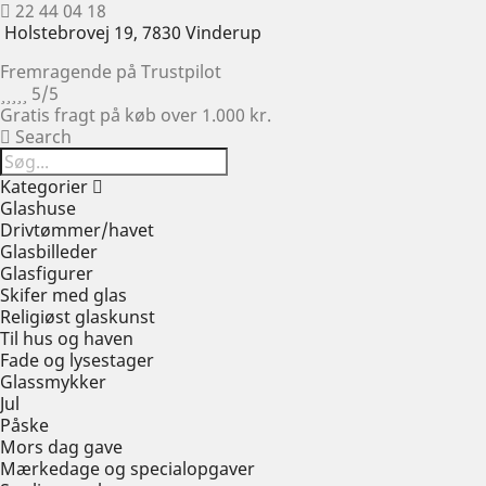
22 44 04 18
Holstebrovej 19, 7830 Vinderup
Fremragende på Trustpilot





5/5
Gratis fragt på køb over 1.000 kr.
Search
Kategorier
Glashuse
Drivtømmer/havet
Glasbilleder
Glasfigurer
Skifer med glas
Religiøst glaskunst
Til hus og haven
Fade og lysestager
Glassmykker
Jul
Påske
Mors dag gave
Mærkedage og specialopgaver