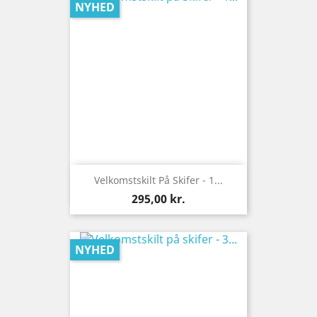
NYHED
Velkomstskilt På Skifer - 1...
Pris
295,00 kr.
NYHED