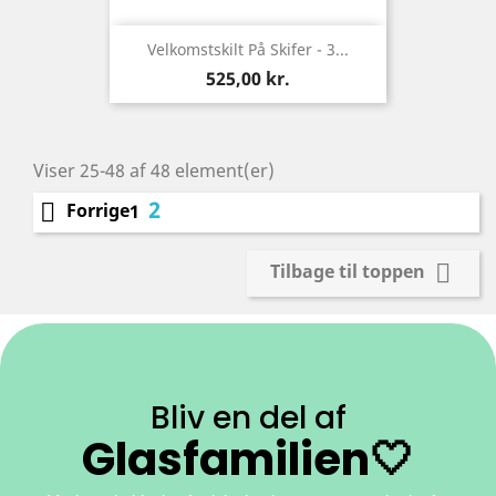
Velkomstskilt På Skifer - 3...
Pris
525,00 kr.
Viser 25-48 af 48 element(er)
2

Forrige
1

Tilbage til toppen
Bliv en del af
Glasfamilien🤍