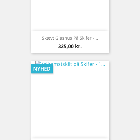
Skævt Glashus På Skifer -...
Pris
325,00 kr.
NYHED