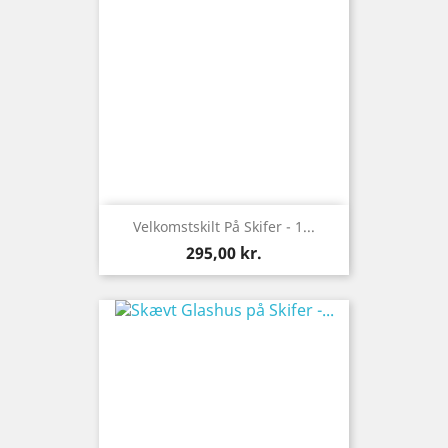
Velkomstskilt På Skifer - 1...
Pris
295,00 kr.