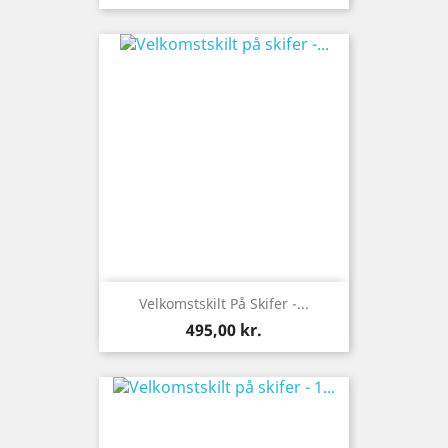
Velkomstskilt På Skifer -...
Pris
495,00 kr.