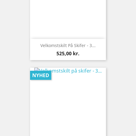
Velkomstskilt På Skifer - 3...
Pris
525,00 kr.
NYHED