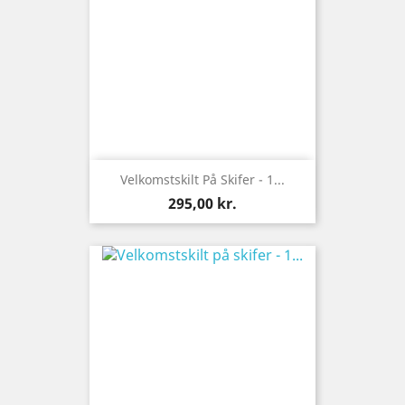
Velkomstskilt På Skifer - 1...
Pris
295,00 kr.