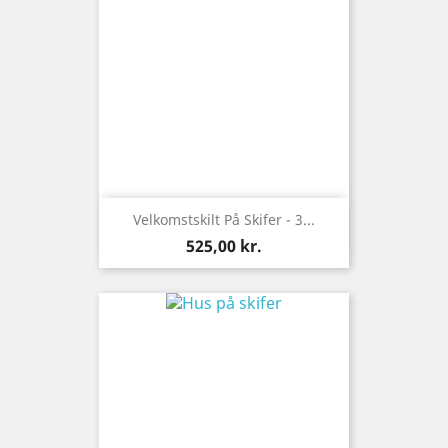
Velkomstskilt På Skifer - 3...
Pris
525,00 kr.