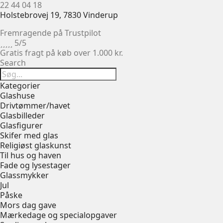
22 44 04 18
Holstebrovej 19, 7830 Vinderup
Fremragende på Trustpilot





5/5
Gratis fragt på køb over 1.000 kr.
Search
Kategorier
Glashuse
Drivtømmer/havet
Glasbilleder
Glasfigurer
Skifer med glas
Religiøst glaskunst
Til hus og haven
Fade og lysestager
Glassmykker
Jul
Påske
Mors dag gave
Mærkedage og specialopgaver