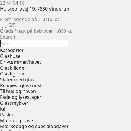
22 44 04 18
Holstebrovej 19, 7830 Vinderup
Fremragende på Trustpilot





5/5
Gratis fragt på køb over 1.000 kr.
Search
Kategorier
Glashuse
Drivtømmer/havet
Glasbilleder
Glasfigurer
Skifer med glas
Religiøst glaskunst
Til hus og haven
Fade og lysestager
Glassmykker
Jul
Påske
Mors dag gave
Mærkedage og specialopgaver