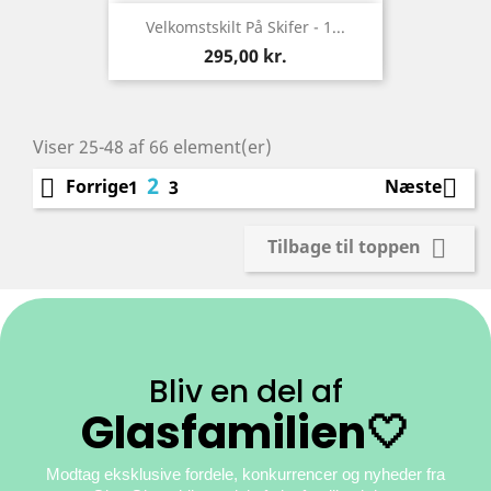
Velkomstskilt På Skifer - 1...
Pris
295,00 kr.
Viser 25-48 af 66 element(er)
2


Forrige
Næste
1
3

Tilbage til toppen
Bliv en del af
Glasfamilien🤍
Modtag eksklusive fordele, konkurrencer og nyheder fra