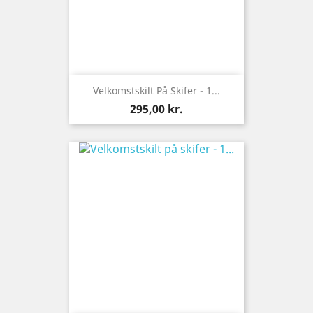
Velkomstskilt På Skifer - 1...
Pris
295,00 kr.