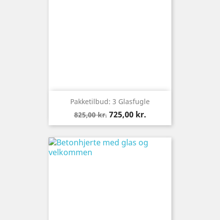
Pakketilbud: 3 Glasfugle
Normalpris
Pris
725,00 kr.
825,00 kr.