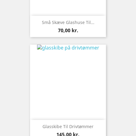
Små Skæve Glashuse Til...
Pris
70,00 kr.
Glasskibe Til Drivtømmer
Pris
145,00 kr.