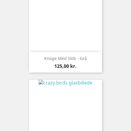
Knage Med Skib - Grå
Pris
125,00 kr.