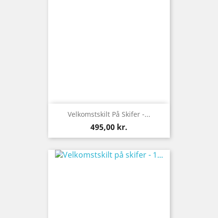
Velkomstskilt På Skifer -...
Pris
495,00 kr.