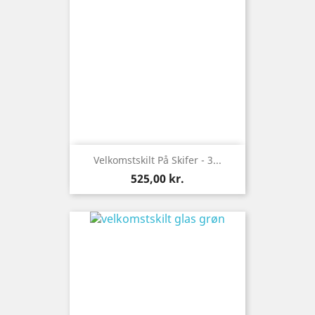
Velkomstskilt På Skifer - 3...
Pris
525,00 kr.