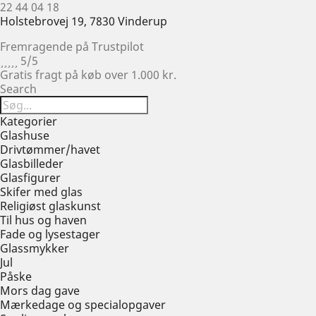
22 44 04 18
Holstebrovej 19, 7830 Vinderup
Fremragende på Trustpilot





5/5
Gratis fragt på køb over 1.000 kr.
Search
Kategorier
Glashuse
Drivtømmer/havet
Glasbilleder
Glasfigurer
Skifer med glas
Religiøst glaskunst
Til hus og haven
Fade og lysestager
Glassmykker
Jul
Påske
Mors dag gave
Mærkedage og specialopgaver