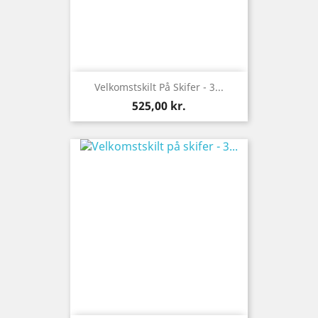
Velkomstskilt På Skifer - 3...
Pris
525,00 kr.