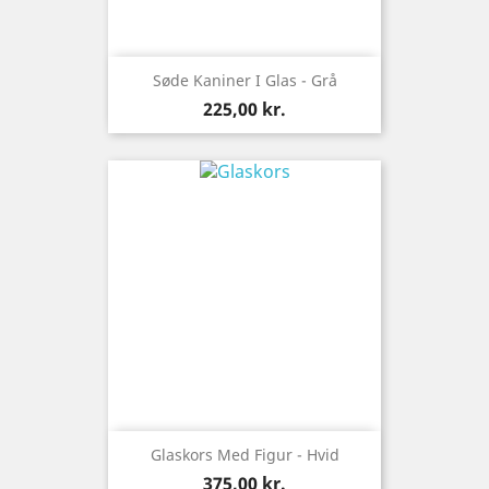
Søde Kaniner I Glas - Grå
Pris
225,00 kr.
Glaskors Med Figur - Hvid
Pris
375,00 kr.