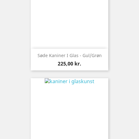
Søde Kaniner I Glas - Gul/grøn
Pris
225,00 kr.