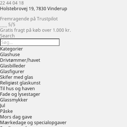
22 44 04 18
Holstebrovej 19, 7830 Vinderup
Fremragende på Trustpilot





5/5
Gratis fragt på køb over 1.000 kr.
Search
Kategorier
Glashuse
Drivtømmer/havet
Glasbilleder
Glasfigurer
Skifer med glas
Religiøst glaskunst
Til hus og haven
Fade og lysestager
Glassmykker
Jul
Påske
Mors dag gave
Mærkedage og specialopgaver