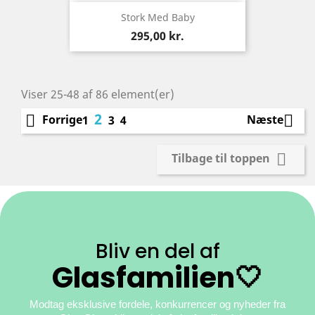
Stork Med Baby
Pris
295,00 kr.
Viser 25-48 af 86 element(er)
2


Forrige
Næste
1
3
4

Tilbage til toppen
Bliv en del af
Glasfamilien🤍
Modtag eksklusive fordele, konkurrencer og nyheder fra