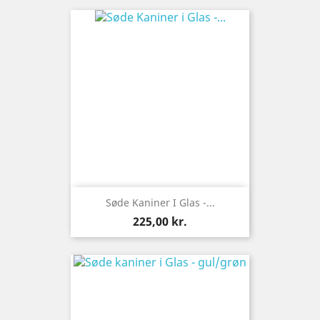
Søde Kaniner I Glas -...
Pris
225,00 kr.