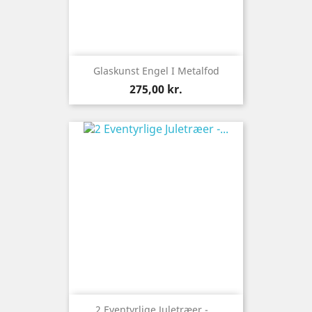
Glaskunst Engel I Metalfod
Pris
275,00 kr.
2 Eventyrlige Juletræer -...