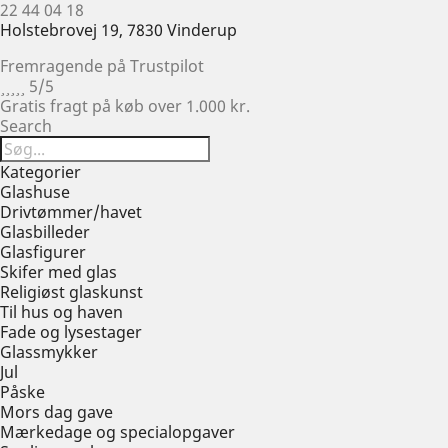
22 44 04 18
Holstebrovej 19, 7830 Vinderup
Fremragende på Trustpilot





5/5
Gratis fragt på køb over 1.000 kr.
Search
Kategorier
Glashuse
Drivtømmer/havet
Glasbilleder
Glasfigurer
Skifer med glas
Religiøst glaskunst
Til hus og haven
Fade og lysestager
Glassmykker
Jul
Påske
Mors dag gave
Mærkedage og specialopgaver